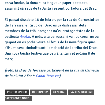
es va fundar, la dona hi ha tingut un paper destacat,
assumint càrrecs de la Junta i essent portadora del Drac.
El passat dissabte 18 de febrer, per la rua de Carnestoltes
de Terrassa, el Grup del Drac es va disfressar dels
membres de la tribu indígena na’vi, protagonistes de la
pel·lícula
Avatar
.
A més, a la carrossa hi van col·locar un ou
gegant on es podia veure el fetus de la nova figura quan
s’il·luminava, simbolitzant l’ampliació de la tribu del Drac.
Una nova bèstia festiva que veurà la llum el pròxim 8 de
març.
(Foto: El Drac de Terrassa participant en la rua de Carnaval
de la ciutat / Font:
Canal Terrassa
)
POSTED UNDER
DESTACATS2
GENERAL
VALLÈS-MARESME-
BARCELONÈS NORD