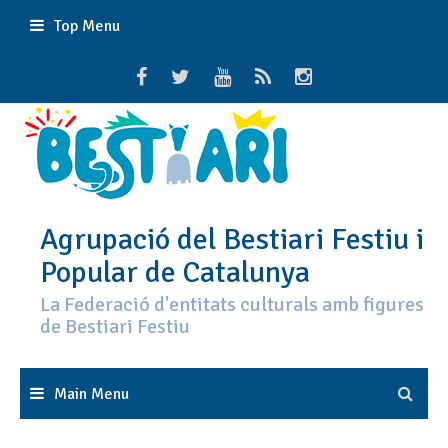
Skip
Top Menu
to
content
Agrupació del Bestiari Festiu i
Popular de Catalunya
La Federació d'entitats culturals amb figures
de Bestiari Festiu
Main Menu