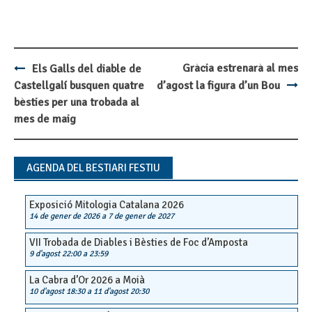
Gràcia estrenarà al mes
Els Galls del diable de
Post
Castellgalí busquen quatre
d’agost la figura d’un Bou
navigation
bèsties per una trobada al
mes de maig
AGENDA DEL BESTIARI FESTIU
Exposició Mitologia Catalana 2026
14 de gener de 2026
a
7 de gener de 2027
VII Trobada de Diables i Bèsties de Foc d’Amposta
9 d'agost 22:00
a
23:59
La Cabra d’Or 2026 a Moià
10 d'agost 18:30
a
11 d'agost 20:30