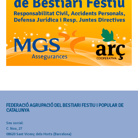
FEDERACIÓ AGRUPACIÓ DEL BESTIARI FESTIU I POPULAR DE
CATALUNYA
Seu social:
C. Nou, 27
08620 Sant Vicenç dels Horts (Barcelona)