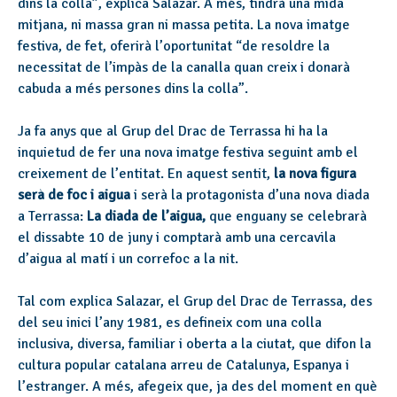
dins la colla”, explica Salazar. A més, tindrà una mida
mitjana, ni massa gran ni massa petita. La nova imatge
festiva, de fet, oferirà l’oportunitat “de resoldre la
necessitat de l’impàs de la canalla quan creix i donarà
cabuda a més persones dins la colla”.
Ja fa anys que al Grup del Drac de Terrassa hi ha la
inquietud de fer una nova imatge festiva seguint amb el
creixement de l’entitat. En aquest sentit,
la nova figura
serà de foc i aigua
i serà la protagonista d’una nova diada
a Terrassa:
La diada de l’aigua,
que enguany se celebrarà
el dissabte 10 de juny i comptarà amb una cercavila
d’aigua al matí i un correfoc a la nit.
Tal com explica Salazar, el Grup del Drac de Terrassa, des
del seu inici l’any 1981, es defineix com una colla
inclusiva, diversa, familiar i oberta a la ciutat, que difon la
cultura popular catalana arreu de Catalunya, Espanya i
l’estranger. A més, afegeix que, ja des del moment en què