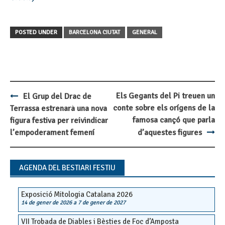
POSTED UNDER
BARCELONA CIUTAT
GENERAL
Els Gegants del Pi treuen un
El Grup del Drac de
Post
conte sobre els orígens de la
Terrassa estrenarà una nova
navigation
famosa cançó que parla
figura festiva per reivindicar
l’empoderament femení
d’aquestes figures
AGENDA DEL BESTIARI FESTIU
Exposició Mitologia Catalana 2026
14 de gener de 2026
a
7 de gener de 2027
VII Trobada de Diables i Bèsties de Foc d’Amposta