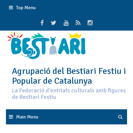
Skip
Top Menu
to
content
Agrupació del Bestiari Festiu i
Popular de Catalunya
La Federació d'entitats culturals amb figures
de Bestiari Festiu
Main Menu