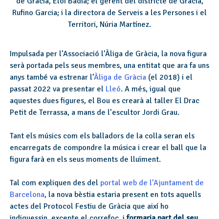
de Gràcia, Eloi Badia; el gerent del districte de Gràcia,
Rufino Garcia; i la directora de Serveis a les Persones i el
Territori, Núria Martínez.
Impulsada per l’Associació l’Àliga de Gràcia, la nova figura
serà portada pels seus membres, una entitat que ara fa uns
anys també va estrenar l’
Àliga de Gràcia
(el 2018) i el
passat 2022 va presentar el
Lleó
. A més, igual que
aquestes dues figures, el Bou es crearà al taller El Drac
Petit de Terrassa, a mans de l’escultor Jordi Grau.
Tant els músics com els balladors de la colla seran els
encarregats de compondre la música i crear el ball que la
figura farà en els seus moments de lluïment.
Tal com expliquen des del
portal web de l’Ajuntament de
Barcelona
, la nova bèstia estaria present en tots aquells
actes del Protocol Festiu de Gràcia que així ho
indiquessin, excepte el correfoc, i
formaria part del seu