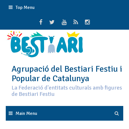
Skip
Top Menu
to
content
Agrupació del Bestiari Festiu i
Popular de Catalunya
La Federació d'entitats culturals amb figures
de Bestiari Festiu
Main Menu