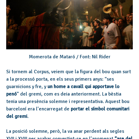
Momerota de Mataró / Font: Nil Rider
Si tornem al Corpus, veiem que la figura del bou quan surt
a la processó porta, en els seus primers anys: “ses
guarnicions y fre, y
un home a cavall qui apportave lo
penó
” del gremi, com es deia anteriorment. La bèstia
tenia una presència solemne i representativa. Aquest bou
barceloní era l’encarregat de
portar el símbol comunitari
del gremi
.
La posició solemne, però, la va anar perdent als segles
XVII i XVIII per acabar convertint-se en l’anomenat
“ase del