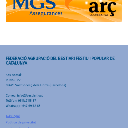
FEDERACIÓ AGRUPACIÓ DEL BESTIARI FESTIU I POPULAR DE
CATALUNYA
Seu social:
C. Nou, 27
08620 Sant Vicenç dels Horts (Barcelona)
Correu: info@bestiari.cat
Telèfon: 93 517 55 87
Whatsapp: 647 69 52 63
Avís legal
Política de privacitat