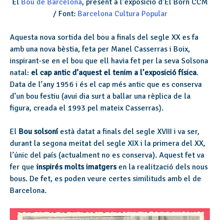
El
Bou de Barcelona
, present a l’exposició d’El Born CCM
/ Font:
Barcelona Cultura Popular
Aquesta nova sortida del bou a finals del segle XX es fa
amb una nova bèstia, feta per Manel Casserras i Boix,
inspirant-se en el bou que ell havia fet per la seva Solsona
natal:
el cap antic d’aquest el tenim a l’exposició física
.
Data de l’any 1956 i és el cap més antic que es conserva
d’un bou festiu (avui dia surt a ballar una rèplica de la
figura, creada el 1993 pel mateix Casserras).
El
Bou solsoní
està datat a finals del segle XVIII i va ser,
durant la segona meitat del segle XIX i la primera del XX,
l’únic del país (actualment no es conserva). Aquest fet va
fer que
inspirés molts imatgers
en la realització dels nous
bous. De fet, es poden veure certes similituds amb el de
Barcelona.