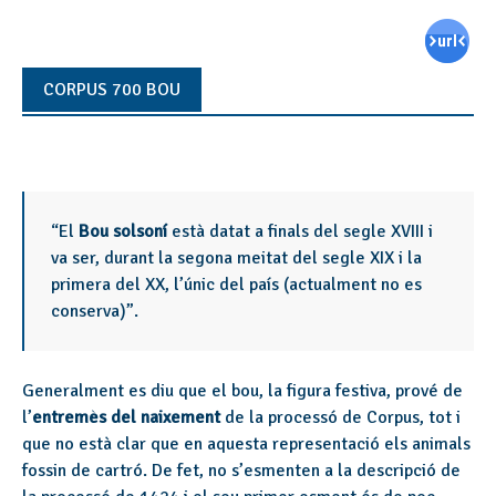
CORPUS 700 BOU
“El
Bou solsoní
està datat a finals del segle XVIII i
va ser, durant la segona meitat del segle XIX i la
primera del XX, l’únic del país (actualment no es
conserva)”.
Generalment es diu que el bou, la figura festiva, prové de
l’
entremès del naixement
de la processó de Corpus, tot i
que no està clar que en aquesta representació els animals
fossin de cartró.
De fet, no s’esmenten a la descripció de