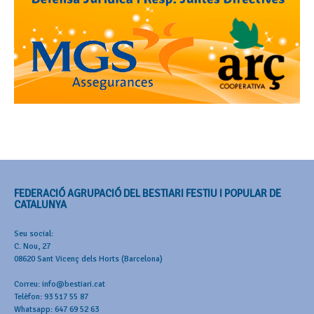
FEDERACIÓ AGRUPACIÓ DEL BESTIARI FESTIU I POPULAR DE
CATALUNYA
Seu social:
C. Nou, 27
08620 Sant Vicenç dels Horts (Barcelona)
Correu: info@bestiari.cat
Telèfon: 93 517 55 87
Whatsapp: 647 69 52 63