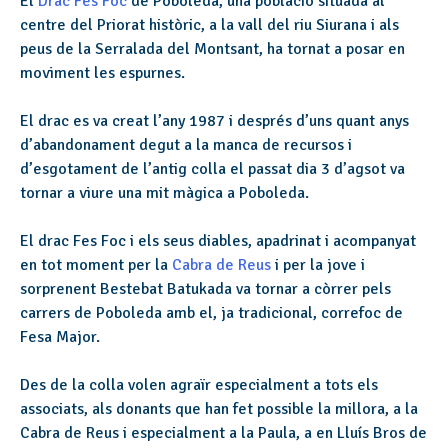
El
Drac Fes Foc
de Poboleda, una població situada al
centre del Priorat històric, a la vall del riu Siurana i als
peus de la Serralada del Montsant, ha tornat a posar en
moviment les espurnes.
El drac es va creat l’any 1987 i després d’uns quant anys
d’abandonament degut a la manca de recursos i
d’esgotament de l’antig colla el passat dia 3 d’agsot va
tornar a viure una mit màgica a Poboleda.
El drac Fes Foc i els seus diables, apadrinat i acompanyat
en tot moment per la
Cabra de Reus
i per la jove i
sorprenent Bestebat Batukada va tornar a còrrer pels
carrers de Poboleda amb el, ja tradicional, correfoc de
Fesa Major.
Des de la colla volen agraïr especialment a tots els
associats, als donants que han fet possible la millora, a la
Cabra de Reus i especialment a la Paula, a en Lluís Bros de