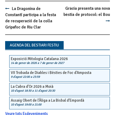
Gràcia presenta una nova
La Dragonina de
Post
bèstia de protocol: el Bou
Constantí participa a la festa
navigation
de recuperació de la colla
Gripafoc de Riu Clar
AGENDA DEL BESTIARI FESTIU
Exposició Mitologia Catalana 2026
14 de gener de 2026
a
7 de gener de 2027
VII Trobada de Diables i Bèsties de Foc d’Amposta
9 d'agost 22:00
a
23:59
La Cabra d’Or 2026 a Moià
10 d'agost 18:30
a
11 d'agost 20:30
Assaig Obert de l’Àliga a La Bisbal d’Empordà
10 d'agost 19:00
a
21:00
Veure tots Esdeveniments