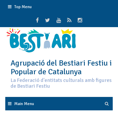
Skip
Top Menu
to
content
Agrupació del Bestiari Festiu i
Popular de Catalunya
La Federació d'entitats culturals amb figures
de Bestiari Festiu
Main Menu