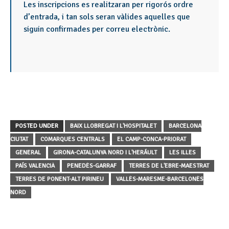
Les inscripcions es realitzaran per rigorós ordre
d’entrada, i tan sols seran vàlides aquelles que
siguin confirmades per correu electrònic.
POSTED UNDER
BAIX LLOBREGAT I L'HOSPITALET
BARCELONA
CIUTAT
COMARQUES CENTRALS
EL CAMP-CONCA-PRIORAT
GENERAL
GIRONA-CATALUNYA NORD I L'HERÁULT
LES ILLES
PAÍS VALENCIÀ
PENEDÈS-GARRAF
TERRES DE L'EBRE-MAESTRAT
TERRES DE PONENT-ALT PIRINEU
VALLÈS-MARESME-BARCELONÈS
NORD