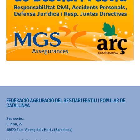
FEDERACIÓ AGRUPACIÓ DEL BESTIARI FESTIU I POPULAR DE
CATALUNYA
Seu social:
C. Nou, 27
08620 Sant Vicenç dels Horts (Barcelona)