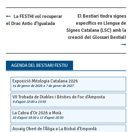
El Bestiari tindrà signes
La FESTHI vol recuperar
Post
específics en Llengua de
el Drac Antic d’Igualada
navigation
Signes Catalana (LSC) amb la
creació del Glossari Bestial!
AGENDA DEL BESTIARI FESTIU
Exposició Mitologia Catalana 2026
14 de gener de 2026
a
7 de gener de 2027
VII Trobada de Diables i Bèsties de Foc d’Amposta
9 d'agost 22:00
a
23:59
La Cabra d’Or 2026 a Moià
10 d'agost 18:30
a
11 d'agost 20:30
Assaig Obert de l’Àliga a La Bisbal d’Empordà