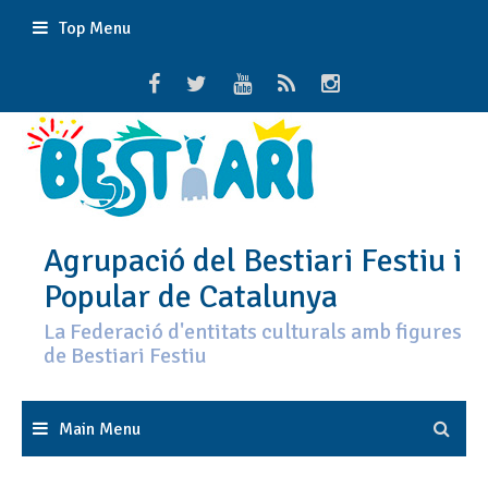
Skip
Top Menu
to
content
Agrupació del Bestiari Festiu i
Popular de Catalunya
La Federació d'entitats culturals amb figures
de Bestiari Festiu
Main Menu