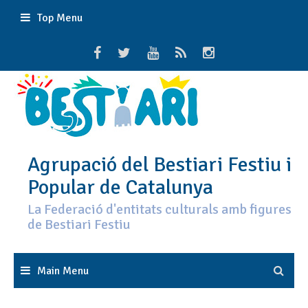
Skip
Top Menu
to
content
Agrupació del Bestiari Festiu i
Popular de Catalunya
La Federació d'entitats culturals amb figures
de Bestiari Festiu
Main Menu