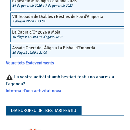
Exposició Mitologia Catalana 2026
14 de gener de 2026
a
7 de gener de 2027
VII Trobada de Diables i Bèsties de Foc d’Amposta
9 d'agost 22:00
a
23:59
La Cabra d’Or 2026 a Moià
10 d'agost 18:30
a
11 d'agost 20:30
Assaig Obert de l’Àliga a La Bisbal d’Empordà
10 d'agost 19:00
a
21:00
Veure tots Esdeveniments
La vostra activitat amb bestiari festiu no apareix a
l'agenda?
Informa d'una activitat nova
DIA EUROPEU DEL BESTIARI FESTIU