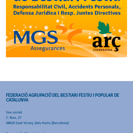
FEDERACIÓ AGRUPACIÓ DEL BESTIARI FESTIU I POPULAR DE
CATALUNYA
Seu social:
C. Nou, 27
08620 Sant Vicenç dels Horts (Barcelona)