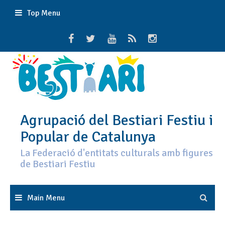
Skip
Top Menu
to
content
Agrupació del Bestiari Festiu i
Popular de Catalunya
La Federació d'entitats culturals amb figures
de Bestiari Festiu
Main Menu