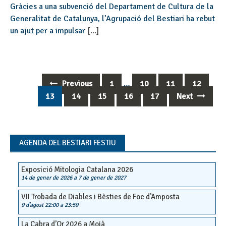
Gràcies a una subvenció del Departament de Cultura de la
Generalitat de Catalunya, l’Agrupació del Bestiari ha rebut
un ajut per a impulsar
[...]
Previous
1
…
10
11
12
Posts
13
14
15
16
17
Next
navigation
AGENDA DEL BESTIARI FESTIU
Exposició Mitologia Catalana 2026
14 de gener de 2026
a
7 de gener de 2027
VII Trobada de Diables i Bèsties de Foc d’Amposta
9 d'agost 22:00
a
23:59
La Cabra d’Or 2026 a Moià