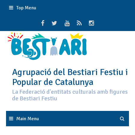
Skip
Top Menu
to
content
Agrupació del Bestiari Festiu i
Popular de Catalunya
La Federació d'entitats culturals amb figures
de Bestiari Festiu
Main Menu