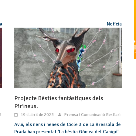
ia
Notícia
a
Projecte Bèsties fantàstiques dels
Pirineus.
i
19 d'abril de 2023
Premsa i Comunicació Bestiari
Avui, els nens i nenes de Cicle 3 de La Bressola de
Prada han presentat ‘La bèstia Gònica del Canigó’