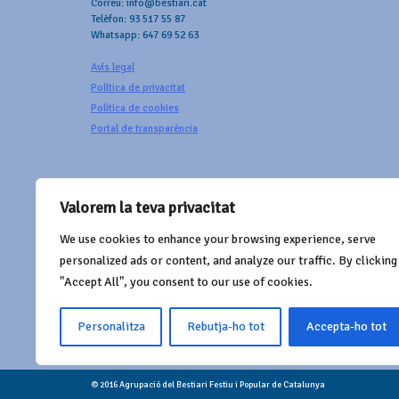
Correu: info@bestiari.cat
Telèfon: 93 517 55 87
Whatsapp: 647 69 52 63
Avís legal
Política de privacitat
Política de cookies
Portal de transparència
Valorem la teva privacitat
We use cookies to enhance your browsing experience, serve
AMB EL SUPORT DE
personalized ads or content, and analyze our traffic. By clicking
"Accept All", you consent to our use of cookies.
Personalitza
Rebutja-ho tot
Accepta-ho tot
© 2016 Agrupació del Bestiari Festiu i Popular de Catalunya