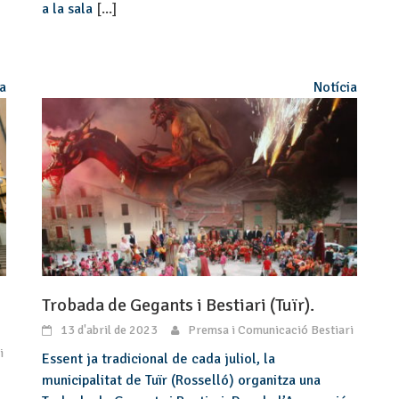
a la sala
[...]
ia
Notícia
Trobada de Gegants i Bestiari (Tuïr).
13 d'abril de 2023
Premsa i Comunicació Bestiari
i
Essent ja tradicional de cada juliol, la
municipalitat de Tuïr (Rosselló) organitza una