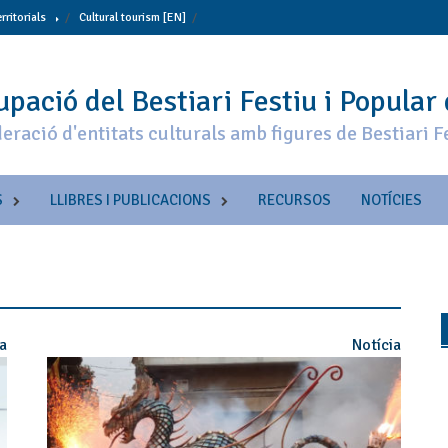
erritorials
Cultural tourism [EN]
pació del Bestiari Festiu i Popular
eració d'entitats culturals amb figures de Bestiari F
S
LLIBRES I PUBLICACIONS
RECURSOS
NOTÍCIES
ia
Notícia