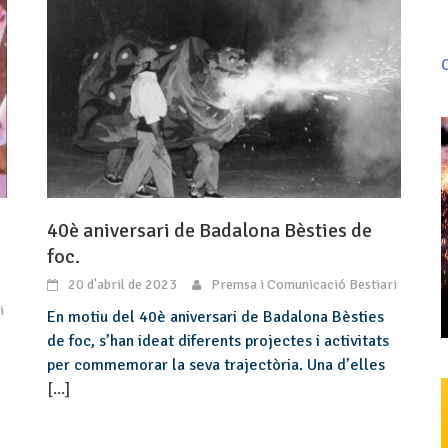
C
40è aniversari de Badalona Bèsties de
foc.
20 d'abril de 2023
Premsa i Comunicació Bestiari
i
En motiu del 40è aniversari de Badalona Bèsties
de foc, s’han ideat diferents projectes i activitats
per commemorar la seva trajectòria. Una d’elles
[...]