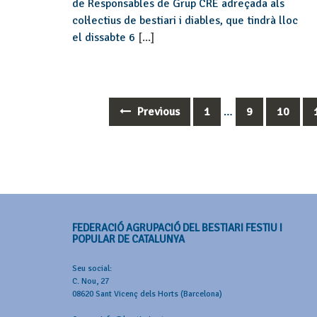
de Responsables de Grup CRE adreçada als
col·lectius de bestiari i diables, que tindrà lloc
el dissabte 6
[...]
Previous
1
…
9
10
Posts
navigation
FEDERACIÓ AGRUPACIÓ DEL BESTIARI FESTIU I
POPULAR DE CATALUNYA
Seu social:
C. Nou, 27
08620 Sant Vicenç dels Horts (Barcelona)