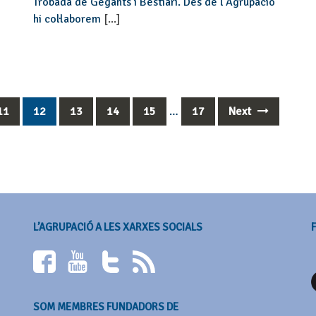
Trobada de Gegants i Bestiari. Des de l’Agrupació
hi col·laborem
[...]
11
12
13
14
15
…
17
Next
L’AGRUPACIÓ A LES XARXES SOCIALS
SOM MEMBRES FUNDADORS DE