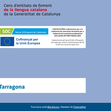
Funciona amb
Wordpress
i Awaken de
ThemezHut