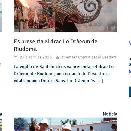
Es presenta el drac Lo Dràcom de
V
Riudoms.
24 d'abril de 2023
Premsa i Comunicació Bestiari
a
i
La vigília de Sant Jordi es va presentar el drac Lo
I
Dràcom de Riudoms, una creació de l’escultora
e
vilafranquina Dolors Sans. Lo Dràcom és
[...]
ia
Notícia