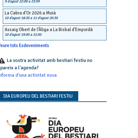
9 d'agost 22:00
a
23:59
La Cabra d’Or 2026 a Moià
10 d'agost 18:30
a
11 d'agost 20:30
Assaig Obert de l’Àliga a La Bisbal d’Empordà
10 d'agost 19:00
a
21:00
eure tots Esdeveniments
La vostra activitat amb bestiari festiu no
pareix a l'agenda?
nforma d'una activitat nova
DIA EUROPEU DEL BESTIARI FESTIU