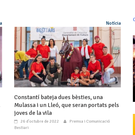
C
ia
Notícia
Constantí bateja dues bèsties, una
a
Mulassa i un Lleó, que seran portats pels
joves de la vila
26 d'octubre de 2022
Premsa i Comunicació
Bestiari