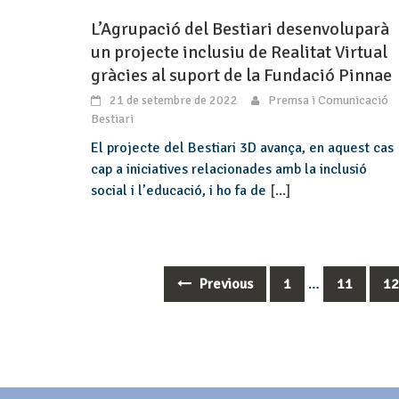
L’Agrupació del Bestiari desenvoluparà
un projecte inclusiu de Realitat Virtual
gràcies al suport de la Fundació Pinnae
21 de setembre de 2022
Premsa i Comunicació
Bestiari
El projecte del Bestiari 3D avança, en aquest cas
cap a iniciatives relacionades amb la inclusió
social i l’educació, i ho fa de
[...]
Previous
1
…
11
1
Posts
navigation