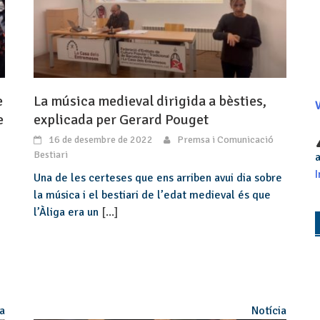
e
La música medieval dirigida a bèsties,
V
e
explicada per Gerard Pouget
16 de desembre de 2022
Premsa i Comunicació
Bestiari
a
I
Una de les certeses que ens arriben avui dia sobre
la música i el bestiari de l’edat medieval és que
l’Àliga era un
[...]
ia
Notícia