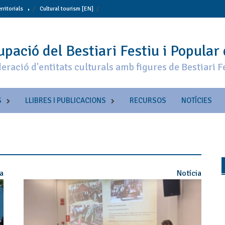
erritorials
Cultural tourism [EN]
pació del Bestiari Festiu i Popular
eració d'entitats culturals amb figures de Bestiari F
S
LLIBRES I PUBLICACIONS
RECURSOS
NOTÍCIES
ia
Notícia