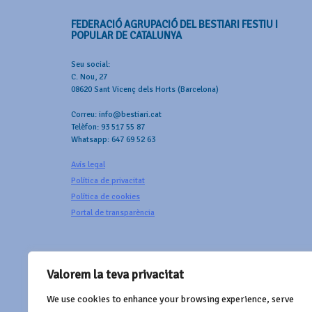
FEDERACIÓ AGRUPACIÓ DEL BESTIARI FESTIU I
POPULAR DE CATALUNYA
Seu social:
C. Nou, 27
08620 Sant Vicenç dels Horts (Barcelona)
Correu: info@bestiari.cat
Telèfon: 93 517 55 87
Whatsapp: 647 69 52 63
Avís legal
Política de privacitat
Política de cookies
Portal de transparència
Valorem la teva privacitat
We use cookies to enhance your browsing experience, serve
AMB EL SUPORT DE