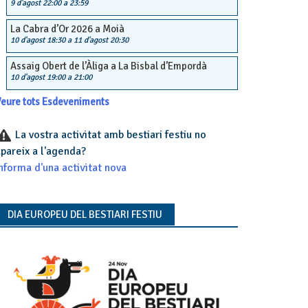
9 d'agost 22:00
a
23:59
La Cabra d’Or 2026 a Moià
10 d'agost 18:30
a
11 d'agost 20:30
Assaig Obert de l’Àliga a La Bisbal d’Empordà
10 d'agost 19:00
a
21:00
eure tots Esdeveniments
La vostra activitat amb bestiari festiu no
pareix a l'agenda?
nforma d'una activitat nova
DIA EUROPEU DEL BESTIARI FESTIU