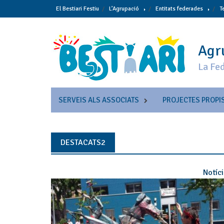
Skip
El Bestiari Festiu
L’Agrupació
Entitats federades
T
to
content
Agru
La Fed
SERVEIS ALS ASSOCIATS
PROJECTES PROPI
DESTACATS2
Notíc