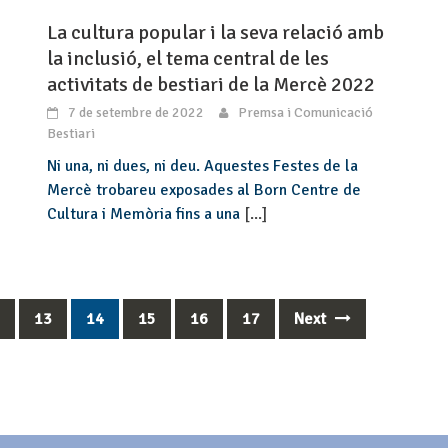
La cultura popular i la seva relació amb
la inclusió, el tema central de les
activitats de bestiari de la Mercè 2022
7 de setembre de 2022
Premsa i Comunicació
Bestiari
Ni una, ni dues, ni deu. Aquestes Festes de la
Mercè trobareu exposades al Born Centre de
Cultura i Memòria fins a una
[...]
2
13
14
15
16
17
Next