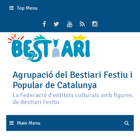
Skip
Top Menu
to
content
Agrupació del Bestiari Festiu i
Popular de Catalunya
La Federació d'entitats culturals amb figures
de Bestiari Festiu
Main Menu