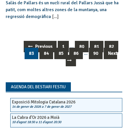
Salàs de Pallars és un nucli rural del Pallars Jussà que ha
patit, com moltes altres zones de la muntanya, una
regressió demogràfica
[...]
Previous
1
…
80
81
82
Posts
83
84
85
86
…
90
Next
navigation
AGENDA DEL BESTIARI FESTIU
Exposició Mitologia Catalana 2026
14 de gener de 2026
a
7 de gener de 2027
La Cabra d’Or 2026 a Moià
10 d'agost 18:30
a
11 d'agost 20:30