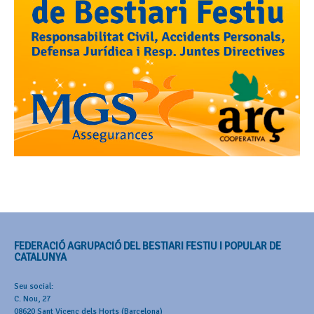
FEDERACIÓ AGRUPACIÓ DEL BESTIARI FESTIU I POPULAR DE
CATALUNYA
Seu social:
C. Nou, 27
08620 Sant Vicenç dels Horts (Barcelona)