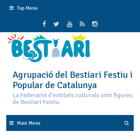
Skip
Top Menu
to
content
Agrupació del Bestiari Festiu i
Popular de Catalunya
La Federació d'entitats culturals amb figures
de Bestiari Festiu
Main Menu