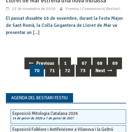
Lloret de Mar estrena una nova mulassa
22 de novembre de 2019
Premsa i Comunicació Bestiari
El passat dissabte 16 de novembre, durant la Festa Major
de Sant Romà, la Colla Gegantera de Lloret de Mar va
presentar un
[...]
Previous
1
…
67
68
69
Posts
70
71
72
73
Next
navigation
AGENDA DEL BESTIARI FESTIU
Exposició Mitologia Catalana 2026
14 de gener de 2026
a
7 de gener de 2027
Exposició Folklore i Antifeixisme a Vilanova i la Geltrú