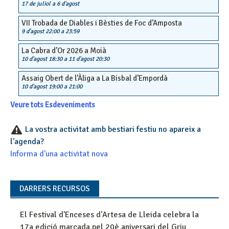
17 de juliol
a
6 d'agost
VII Trobada de Diables i Bèsties de Foc d’Amposta
9 d'agost 22:00
a
23:59
La Cabra d’Or 2026 a Moià
10 d'agost 18:30
a
11 d'agost 20:30
Assaig Obert de l’Àliga a La Bisbal d’Empordà
10 d'agost 19:00
a
21:00
Veure tots Esdeveniments
La vostra activitat amb bestiari festiu no apareix a
l'agenda?
Informa d'una activitat nova
DARRERS RECURSOS
El Festival d'Enceses d'Artesa de Lleida celebra la
17a edició marcada pel 20è aniversari del Griu