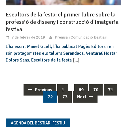
Escultors de la festa: el primer llibre sobre la
professió de disseny i construcció d’imatgeria
festiva.
7 de febrer de 2019
Premsa i Comunicació Bestiari
L’ha escrit Manel Güell, l’ha publicat Pagès Editors i en
són protagonistes els tallers Sarandaca, Ventura&Hosta i
Dolors Sans. Escultors de la festa
[...]
Previous
1
…
69
70
71
Posts
72
73
Next
navigation
AGENDA DEL BESTIARI FESTIU