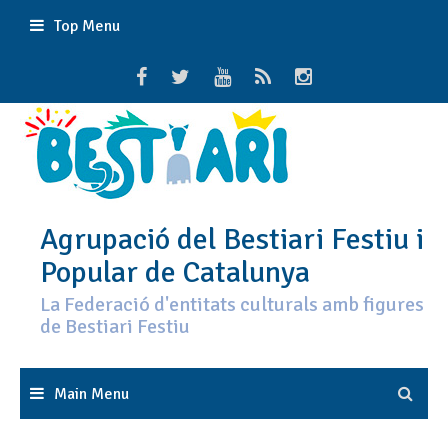
Skip
Top Menu
to
content
Agrupació del Bestiari Festiu i
Popular de Catalunya
La Federació d'entitats culturals amb figures
de Bestiari Festiu
Main Menu