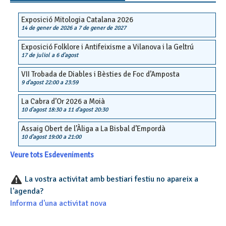
Exposició Mitologia Catalana 2026
14 de gener de 2026
a
7 de gener de 2027
Exposició Folklore i Antifeixisme a Vilanova i la Geltrú
17 de juliol
a
6 d'agost
VII Trobada de Diables i Bèsties de Foc d’Amposta
9 d'agost 22:00
a
23:59
La Cabra d’Or 2026 a Moià
10 d'agost 18:30
a
11 d'agost 20:30
Assaig Obert de l’Àliga a La Bisbal d’Empordà
10 d'agost 19:00
a
21:00
Veure tots Esdeveniments
La vostra activitat amb bestiari festiu no apareix a
l'agenda?
Informa d'una activitat nova