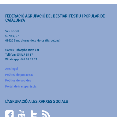
FEDERACIÓ AGRUPACIÓ DEL BESTIARI FESTIU I POPULAR DE
CATALUNYA
Seu social:
C. Nou, 27
08620 Sant Vicenç dels Horts (Barcelona)
Correu: info@bestiari.cat
Telèfon: 93 517 55 87
Whatsapp: 647 69 52 63
Avís legal
Política de privacitat
Política de cookies
Portal de transparència
L’AGRUPACIÓ A LES XARXES SOCIALS