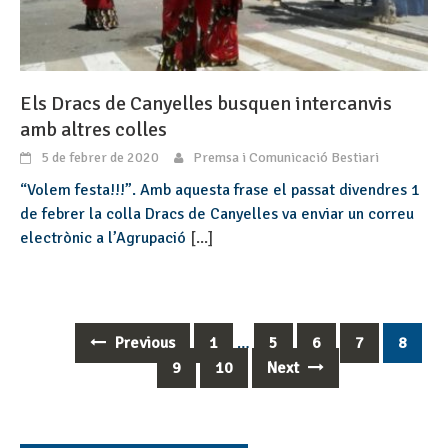
Els Dracs de Canyelles busquen intercanvis
amb altres colles
5 de febrer de 2020
Premsa i Comunicació Bestiari
“Volem festa!!!”. Amb aquesta frase el passat divendres 1
de febrer la colla Dracs de Canyelles va enviar un correu
electrònic a l’Agrupació
[...]
Previous
1
…
5
6
7
8
Posts
9
10
Next
navigation