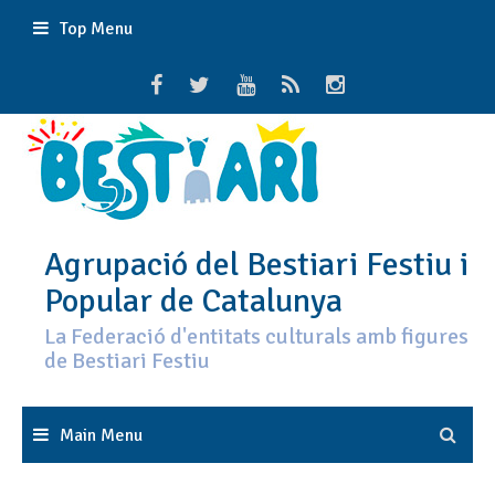
Skip
Top Menu
to
content
Agrupació del Bestiari Festiu i
Popular de Catalunya
La Federació d'entitats culturals amb figures
de Bestiari Festiu
Main Menu