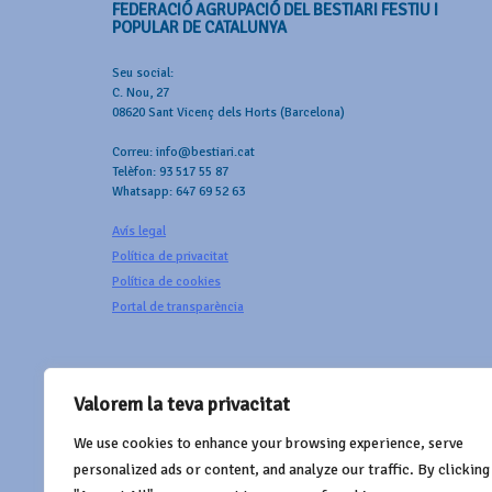
FEDERACIÓ AGRUPACIÓ DEL BESTIARI FESTIU I
POPULAR DE CATALUNYA
Seu social:
C. Nou, 27
08620 Sant Vicenç dels Horts (Barcelona)
Correu: info@bestiari.cat
Telèfon: 93 517 55 87
Whatsapp: 647 69 52 63
Avís legal
Política de privacitat
Política de cookies
Portal de transparència
Valorem la teva privacitat
We use cookies to enhance your browsing experience, serve
AMB EL SUPORT DE
personalized ads or content, and analyze our traffic. By clicking