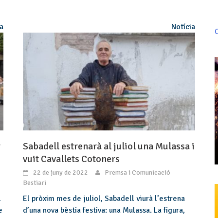
ia
Notícia
C
r
Sabadell estrenarà al juliol una Mulassa i
vuit Cavallets Cotoners
22 de juny de 2022
Premsa i Comunicació
Bestiari
l
El pròxim mes de juliol, Sabadell viurà l’estrena
e
d’una nova bèstia festiva: una Mulassa. La figura,