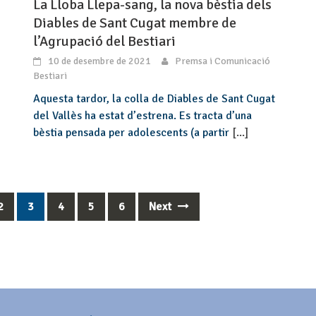
La Lloba Llepa-sang, la nova bèstia dels
Diables de Sant Cugat membre de
l’Agrupació del Bestiari
10 de desembre de 2021
Premsa i Comunicació
Bestiari
Aquesta tardor, la colla de Diables de Sant Cugat
del Vallès ha estat d’estrena. Es tracta d’una
bèstia pensada per adolescents (a partir
[...]
2
3
4
5
6
Next