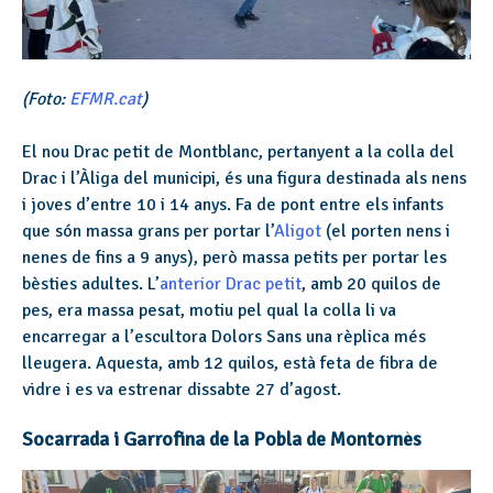
(Foto:
EFMR.cat
)
El nou Drac petit de Montblanc, pertanyent a la colla del
Drac i l’Àliga del municipi, és una figura destinada als nens
i joves d’entre 10 i 14 anys. Fa de pont entre els infants
que són massa grans per portar l’
Aligot
(el porten nens i
nenes de fins a 9 anys), però massa petits per portar les
bèsties adultes. L’
anterior Drac petit
, amb 20 quilos de
pes, era massa pesat, motiu pel qual la colla li va
encarregar a l’escultora Dolors Sans una rèplica més
lleugera. Aquesta, amb 12 quilos, està feta de fibra de
vidre i es va estrenar dissabte 27 d’agost.
Socarrada i Garrofina de la Pobla de Montornès