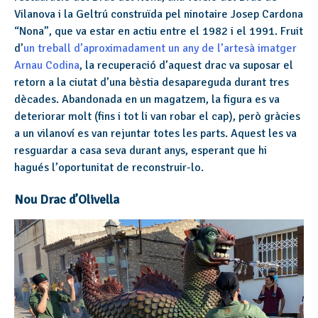
Vilanova i la Geltrú construïda pel ninotaire Josep Cardona
“Nona”, que va estar en actiu entre el 1982 i el 1991. Fruit
d’
un treball d’aproximadament un any de l’artesà imatger
Arnau Codina
, la recuperació d’aquest drac va suposar el
retorn a la ciutat d’una bèstia desapareguda durant tres
dècades. Abandonada en un magatzem, la figura es va
deteriorar molt (fins i tot li van robar el cap), però gràcies
a un vilanoví es van rejuntar totes les parts. Aquest les va
resguardar a casa seva durant anys, esperant que hi
hagués l’oportunitat de reconstruir-lo.
Nou Drac d’Olivella