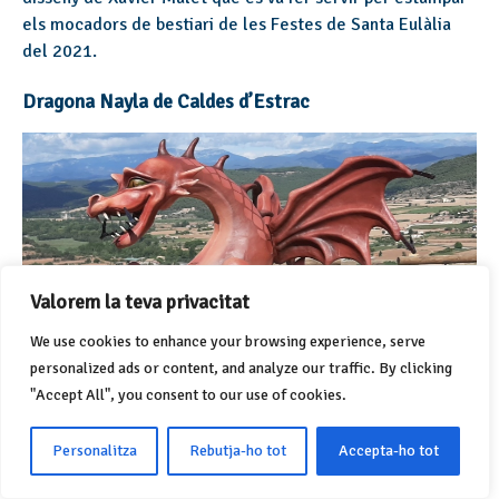
els mocadors de bestiari de les Festes de Santa Eulàlia
del 2021.
Dragona Nayla de Caldes d’Estrac
Valorem la teva privacitat
We use cookies to enhance your browsing experience, serve
personalized ads or content, and analyze our traffic. By clicking
"Accept All", you consent to our use of cookies.
Aquesta fantàstica dragona de color vermell es diu Nayla.
És una creació de Toni Mujal i forma part dels Diables
Personalitza
Rebutja-ho tot
Accepta-ho tot
d’Estrac.
Es va presentar l’11 de setembre
, en el marc de
la celebració del 25è aniversari de la colla i igual que