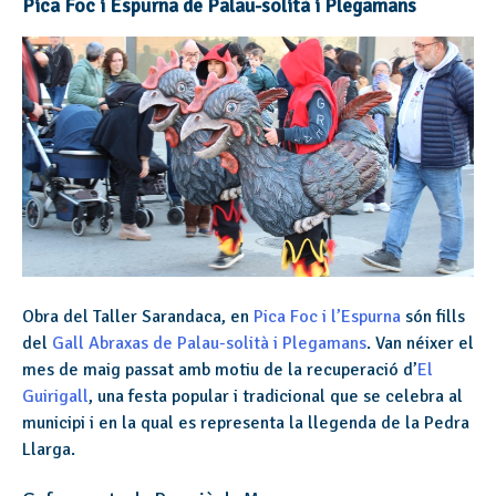
Pica Foc i Espurna de Palau-solità i Plegamans
Obra del Taller Sarandaca, en
Pica Foc i l’Espurna
són fills
del
Gall Abraxas de Palau-solità i Plegamans
. Van néixer el
mes de maig passat amb motiu de la recuperació d’
El
Guirigall
, una festa popular i tradicional que se celebra al
municipi i en la qual es representa la llegenda de la Pedra
Llarga.