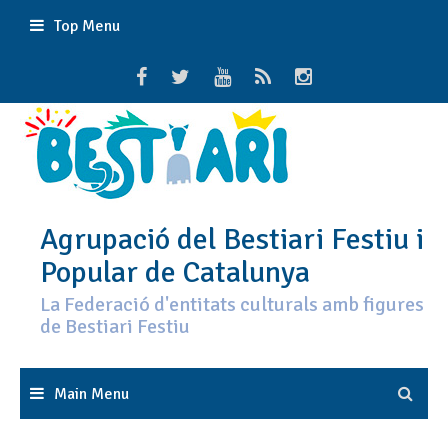
Skip
Top Menu
to
content
Agrupació del Bestiari Festiu i
Popular de Catalunya
La Federació d'entitats culturals amb figures
de Bestiari Festiu
Main Menu