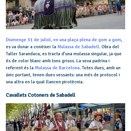
Diumenge 31 de juliol, en una plaça plena de gom a gom
,
es va donar a conèixer la
Mulassa de Sabadell
. Obra del
Taller Sarandaca, es tracta d’una mulassa singular, ja que
és de color blanc amb tons grisos. La seva padrina i
referent és la
Mulassa de Barcelona
. Totes dues, amb un
únic portant, tenen dues vessants: una més de protocol i
una altra en la qual llancen pirotècnia.
Cavallets Cotoners de Sabadell