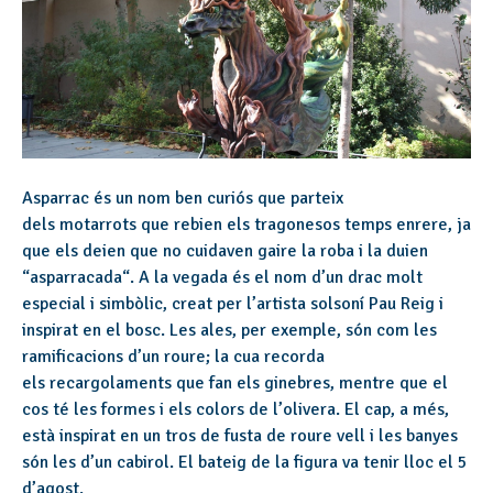
Asparrac
és un nom ben curiós que parteix
dels
motarrots
que rebien els
tragonesos
temps enrere, ja
que els deien que no cuidaven gaire la roba i la duien
“
asparracada
“. A la vegada és el nom d’un drac molt
especial i simbòlic, creat per l’artista solsoní Pau Reig i
inspirat en el bosc. Les ales, per exemple, són com les
ramificacions d’un roure; la cua recorda
els
recargolaments
que fan els ginebres, mentre que el
cos té les formes i els colors de l’olivera. El cap, a més,
està inspirat en un tros de fusta de roure vell i les banyes
són les d’un cabirol. El bateig de la figura va tenir lloc el 5
d’agost.